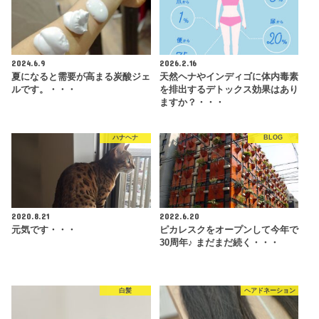
2024.6.9
2026.2.16
夏になると需要が高まる炭酸ジェ
天然ヘナやインディゴに体内毒素
ルです。・・・
を排出するデトックス効果はあり
ますか？・・・
ハナヘナ
BLOG
2020.8.21
2022.6.20
元気です・・・
ピカレスクをオープンして今年で
30周年♪ まだまだ続く・・・
白髪
ヘアドネーション