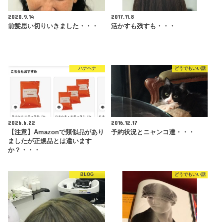
2020.9.14
2017.11.8
前髪思い切りいきました・・・
活かすも残すも・・・
ハナヘナ
どうでもいい話
2026.6.22
2016.12.17
【注意】Amazonで類似品があり
予約状況とニャンコ達・・・
ましたが正規品とは違います
か？・・・
BLOG
どうでもいい話