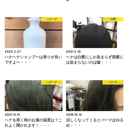
ハナヘナ
白髪
2022.3.27
2021.3.10
ハナヘナシャンプーは香りが良い
ヘナは白髪にしか染まらず黒髪に
ですよ〜・・・
は染まらないのは嘘・・・
ハナヘナ
パーマ
2021.11.14
2018.10.15
ヘナを溶く時のお湯の温度は？こ
涼しくなってくるとパーマはゆる
れよく聞かれます！・・・
め・・・