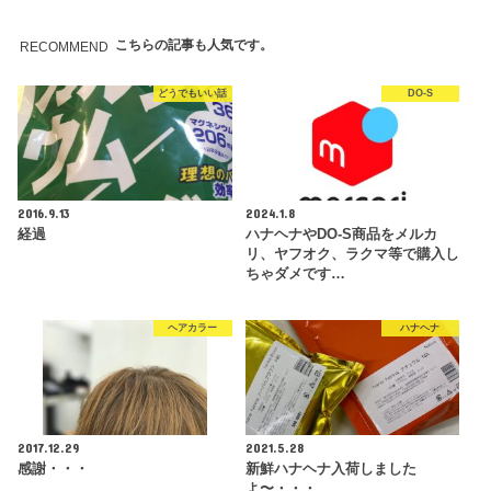
こちらの記事も人気です。
RECOMMEND
どうでもいい話
DO-S
2016.9.13
2024.1.8
経過
ハナヘナやDO-S商品をメルカ
リ、ヤフオク、ラクマ等で購入し
ちゃダメです…
ヘアカラー
ハナヘナ
2017.12.29
2021.5.28
感謝・・・
新鮮ハナヘナ入荷しました
よ〜・・・