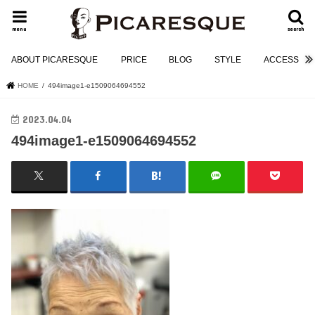
menu
search
ABOUT PICARESQUE
PRICE
BLOG
STYLE
ACCESS
HOME
494image1-e1509064694552
2023.04.04
494image1-e1509064694552