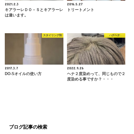
2021.2.3
2016.5.27
キアラーレＤＯ－Ｓとキアラーレ
トリートメント
は違います。
スタイリング剤
ハナヘナ
2017.3.7
2022.9.26
DO-Sオイルの使い方
ヘナ２度染めって、同じもので２
度染める事ですか？・・・
ブログ記事の検索