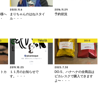
2020.11.6
2016.11.29
客様へ
まりちゃんのはねスタイ
予約状況
・・
ル・・・
G
予約状況
DO-S
2019.10.25
2025.7.30
ントカ
１１月のお知らせで
DO-S、ハナヘナの全商品は
す。・・・
ピカレスクで購入できます
よ〜・・・