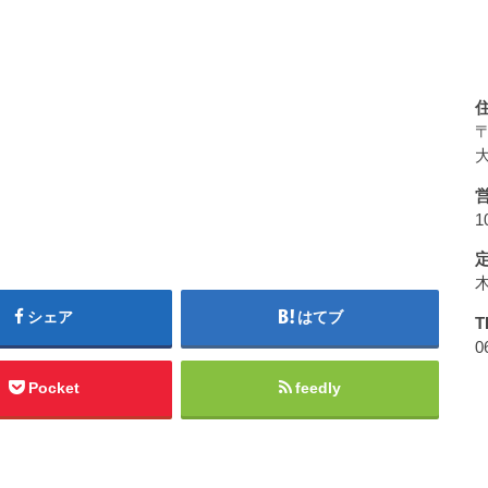
〒
大
1
シェア
はてブ
T
0
Pocket
feedly