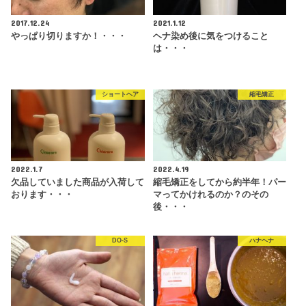
2017.12.24
2021.1.12
やっぱり切りますか！・・・
ヘナ染め後に気をつけること
は・・・
ショートヘア
縮毛矯正
2022.1.7
2022.4.19
欠品していました商品が入荷して
縮毛矯正をしてから約半年！パー
おります・・・
マってかけれるのか？のその
後・・・
DO-S
ハナヘナ