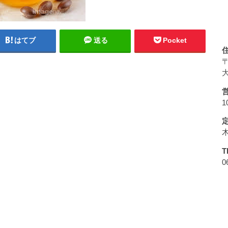
はてブ
送る
Pocket
〒
大
1
T
0