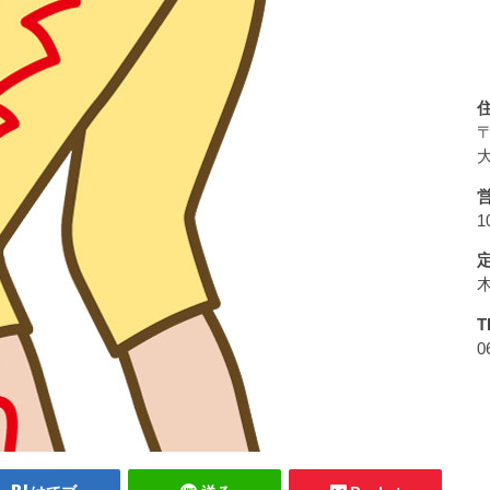
〒
大
1
T
0