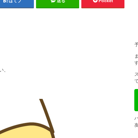
はてブ
送る
Pocket
い、