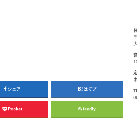
〒
大
1
シェア
はてブ
T
0
Pocket
feedly