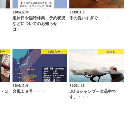
2024.6.19
2020.3.6
定休日や臨時休業、予約状況
手の洗いすぎで・・・
などについてのお知らせ
は・・・
ラー
お知らせ
DO-S
2019.10.9
2023.11.3
・・２
台風１９号・・・
DO-Sシャンプー欠品中で
す。・・・