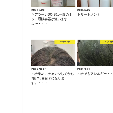
2021.8.20
2016.5.27
キアラーレDO-Sは一般のネ
トリートメント
ット通販容器が違います
よ〜・・・
ハナヘナ
ヘアカ
2024.10.25
2016.9.21
ヘナ染めにチェンジしてから
ヘナでもアレルギー・
7回？8回目？になりま
す。・・・