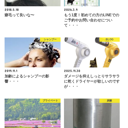
2018.5.18
2026.3.9
癖毛って良いな〜
もう1度！初めての方のLINEでの
ご予約やお問い合わせについ
て・・・
シャンプー
BLOG
2019.11.1
2025.11.30
加齢によるシャンプーの影
ダメージを抑えしっとりサラサラ
響・・・
に乾くドライヤーが欲しいのです
が・・・
プライベート
炭酸