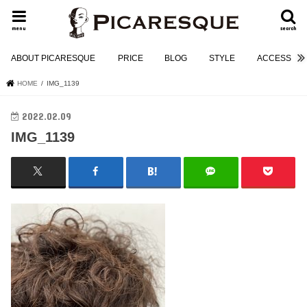
menu
search
ABOUT PICARESQUE
PRICE
BLOG
STYLE
ACCESS
HOME
IMG_1139
2022.02.09
IMG_1139