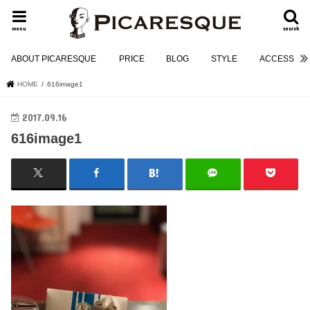
menu
search
ABOUT PICARESQUE
PRICE
BLOG
STYLE
ACCESS
HOME
616image1
2017.09.16
616image1