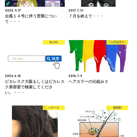
2022.9.17
2017.7.31
台風１４号に伴う営業につい
７月を終えて・・・
て・・・
BLOG
ヘアカラー
2026.6.10
2016.7.9
ピカレスク大阪もしくはピカレス
ヘアカラーの仕組み３
ク美容室で検索してくださ
い。・・・
ハナヘナ
脱洗剤