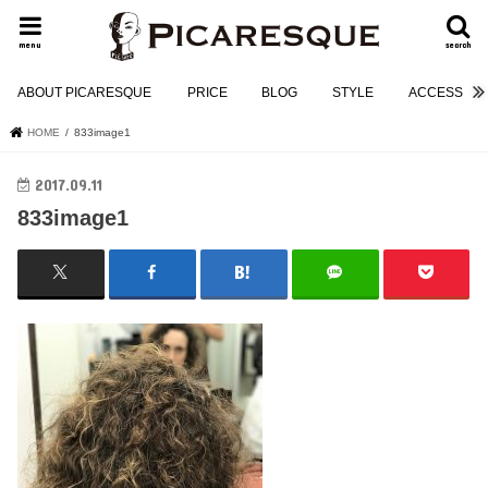
menu
search
ABOUT PICARESQUE
PRICE
BLOG
STYLE
ACCESS
HOME
833image1
2017.09.11
833image1