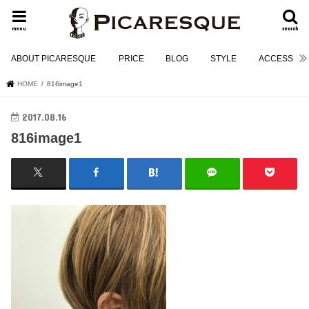
menu
search
ABOUT PICARESQUE
PRICE
BLOG
STYLE
ACCESS
HOME
816image1
2017.08.16
816image1