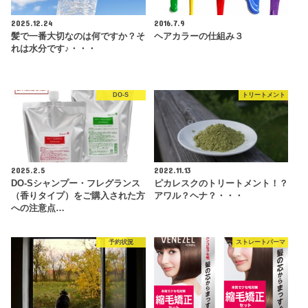
2025.12.24
2016.7.9
髪で一番大切なのは何ですか？そ
ヘアカラーの仕組み３
れは水分です♪・・・
DO-S
トリートメント
2025.2.5
2022.11.13
DO-Sシャンプー・フレグランス
ピカレスクのトリートメント！？
（香りタイプ）をご購入された方
アワル？ヘナ？・・・
への注意点…
予約状況
ストレートパーマ