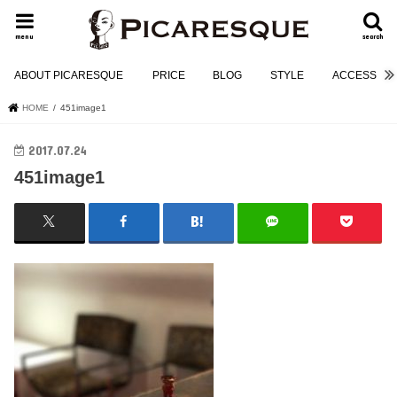
menu
search
ABOUT PICARESQUE
PRICE
BLOG
STYLE
ACCESS
HOME
451image1
2017.07.24
451image1