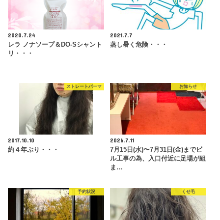
2020.7.24
2021.7.7
レラ ノナソープ＆DO-Sシャント
蒸し暑く危険・・・
リ・・・
ストレートパーマ
お知らせ
2017.10.10
2026.7.11
約４年ぶり・・・
7月15日(水)〜7月31日(金)までビ
ル工事の為、入口付近に足場が組
ま…
予約状況
くせ毛