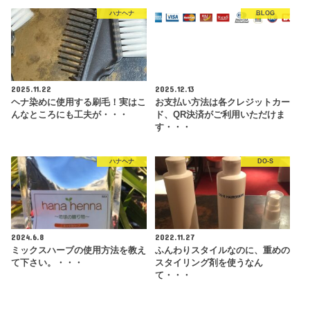
ハナヘナ
BLOG
2025.11.22
2025.12.13
ヘナ染めに使用する刷毛！実はこ
お支払い方法は各クレジットカー
んなところにも工夫が・・・
ド、QR決済がご利用いただけま
す・・・
ハナヘナ
DO-S
2024.6.8
2022.11.27
ミックスハーブの使用方法を教え
ふんわりスタイルなのに、重めの
て下さい。・・・
スタイリング剤を使うなん
て・・・