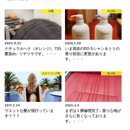
白髪
BLOG
2024.11.25
2026.3.28
ナチュラルヘナ（オレンジ）で白
いま現在のDO-Sシャン＆トリの
髪染め♪ ツヤツヤです。・・・
香り状況に変更がありま
す。・・・
スタイリング剤
BLOG
2017.5.24
2025.4.2
ウエットな髪が流行っていま
まずは１脚修理完了♪ 座り心地が
す？？？
さらに良くなっておりま
す。・・・