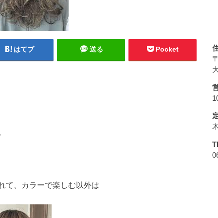
はてブ
送る
Pocket
〒
大
1
。
T
0
れて、カラーで楽しむ以外は