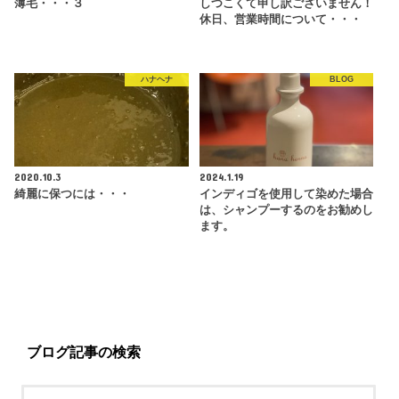
薄毛・・・３
しつこくて申し訳ございません！
休日、営業時間について・・・
ハナヘナ
BLOG
2020.10.3
2024.1.19
綺麗に保つには・・・
インディゴを使用して染めた場合
は、シャンプーするのをお勧めし
ます。
ブログ記事の検索