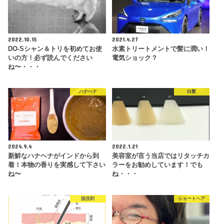
2022.10.15
2021.4.27
DO-Sシャン＆トリを初めてお使
水素トリートメントで髪に潤い！
いの方！必ず読んでください
電気ショック？
ね〜・・・
ハナヘナ
白髪
2024.9.4
2022.1.21
新鮮なハナヘナがインドから到
美容室が言う当店ではリタッチカ
着！本物の香りを実感して下さい
ラーをお勧めしています！でも
ね〜
ね・・・
脱洗剤
ショートヘア